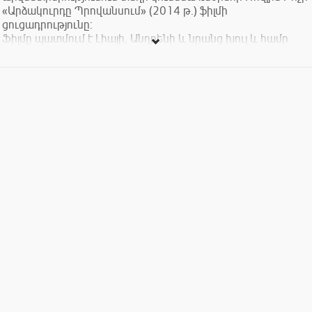
«Արձակուրդը Պրովանսում» (2014 թ.) ֆիլմի
ցուցադրությունը:
Ֆիլմը պատմում է Լիայի, Անդրենի և նրանց խուլ և համր
փոքրիկ եղբայր Տեոնի մասին, ովքեր ամառային
արձակուրդներին Փարիզից մեկնում են Պրովանս՝Պոլ
անունով պապի մոտ, որին երբեք չեն տեսել և չեն
ճանաչում. Դա, իհարկե, այն ամառային արձակուրդը չէ, որի
մասին երազում էին նրանք, սակայն այլ ելք չկա:
Սերունդների բախումը կհանգեցնի իրար ավելի լավ
ճանաչելուն, հասկանալուն և խորքային
հարաբերություններ հաստատելուն:
Մուտքն ազատ է: