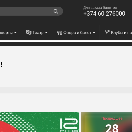
Для заказа билетов
+374 60 276000
нцерты
Театр
Опера и балет
Клубы и п
!
Прошедшее
28