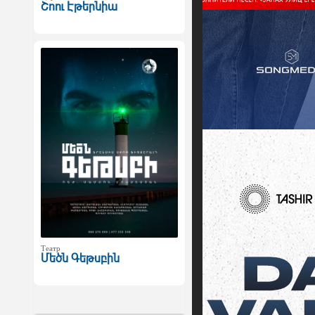
Շոու Էթերնիա
Театр
Մեծն Գեթսբին