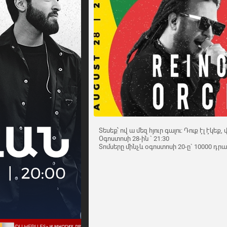
Տեսեք՝ ով ա մեզ հյուր գալու: Դուք էլ էկեք
Օգոստոսի 28-ին ` 21:30
Տոմսերը մինչև օգոստոսի 20-ը` 10000 դրա