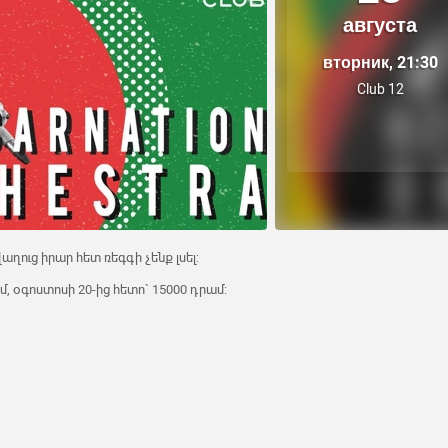
августа
вторник, 21:30
Club 12
, վաղուց իրար հետ ռեգգի չենք լսել:
մ, օգոստոսի 20-ից հետո` 15000 դրամ: