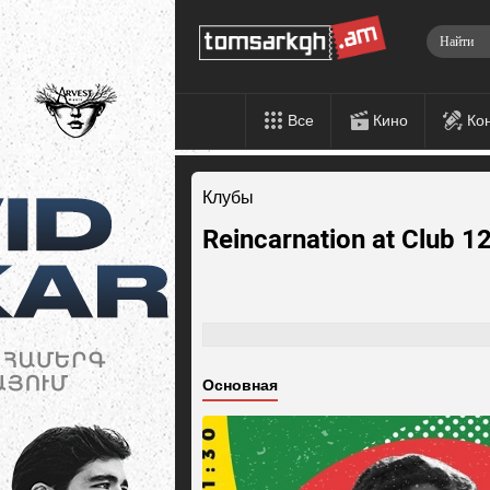
Все
Кино
Ко
Клубы
Reincarnation at Club 12
Основная