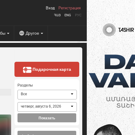
Вход
Регистрация
ՀԱՅ
ENG
РУС
абы
Другое
Подарочная карта
Разделы
Все
четверг, августа 6, 2026
Показать