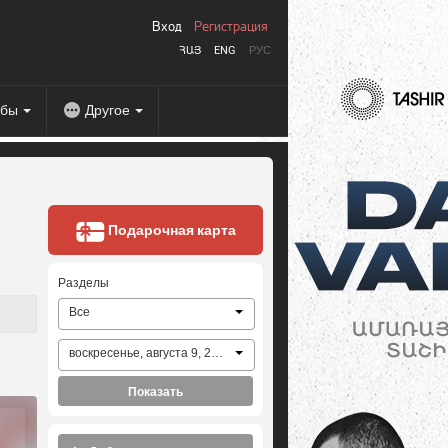
Вход
Регистрация
ՀԱՅ
ENG
РУС
абы
Другое
Подарочная карта
Разделы
Все
воскресенье, августа 9, 2026
Показать