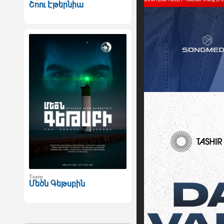
Շոու Էթերնիա
Театр
Մեծն Գեթսբին