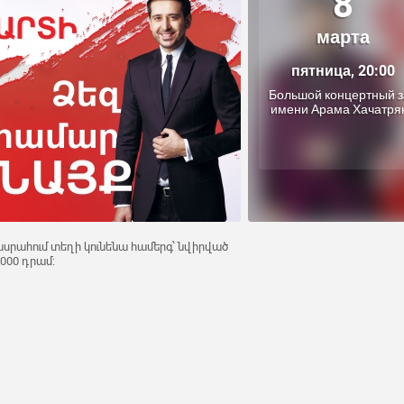
8
марта
пятница, 20:00
Большой концертный з
имени Арама Хачатря
րահում տեղի կունենա համերգ՝ նվիրված
2000 դրամ: