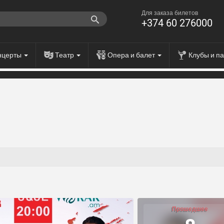
Для заказа билетов
+374 60 276000
нцерты
Театр
Опера и балет
Клубы и п
Прошедшее