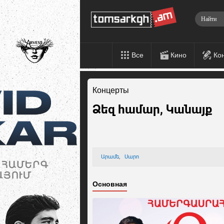
Все
Кино
Ко
Концерты
Ձեզ համար, Կանայք
Արամե
,
Սարո
Основная