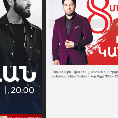
Մարտի 8-ին, Արամ Խաչատրյան համերգաս
կանանց տոնին: Տոմսերի արժեքը՝ 3000- 1