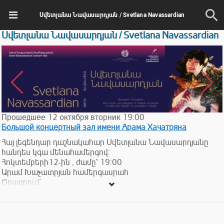
Սվետլանա Նավասարդյան / Svetlana Navassardian
Սվետլանա Նավասարդյան / Svetlana Navassardian
Прошедшее
12
октября
вторник
19:00
Большой концертный зал имени Арама Хачатряна
Հայ լեգենդար դաշնակահար Սվետլանա Նավասարդյանը
հանդես կգա մենահամերգով:
Հոկտեմբերի12-ին , ժամը՝ 19:00
Արամ Խաչատրյան համերգասրահ
Ծրագրում`
▪️Յո. Ս. Բախ
▪️Վ.Ա.Մոցարտ
▪️Ռ. Շուման
▪️Ֆ. Շոպեն