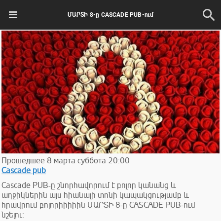
ՄԱՐՏԻ 8-ը CASCADE PUB-ում
Прошедшее
8
марта
суббота
20:00
Cascade pub
Cascade PUB-ը շնորհավորում է բոլոր կանանց և
աղջիկներին այս հիանալի տոնի կապակցությամբ և
հրավրում բոլորիիիիին ՄԱՐՏԻ 8-ը CASCADE PUB-ում
նշելու: