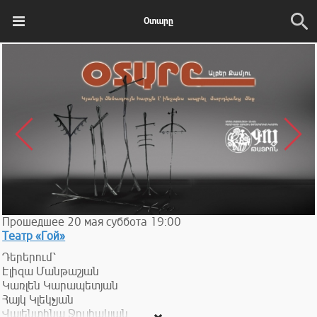
Օտարը
Прошедшее
20
мая
суббота
19:00
Театр «Гой»
Դերերում՝
Էլիզա Մանթաշյան
Կառլեն Կարապետյան
Հայկ Կլեկչյան
Վալենտինա Ջուլհակյան