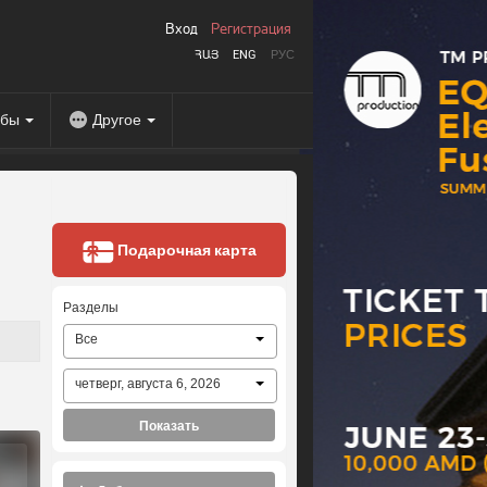
Вход
Регистрация
ՀԱՅ
ENG
РУС
абы
Другое
Подарочная карта
Разделы
Все
четверг, августа 6, 2026
Показать