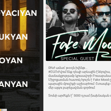
Թեժ ամառ՝ թօօյն իվենթ...
#ՇԱՌԺվում ենք դեպի արևային էներգիա, 
մասնակցությամբ կլուսավորի Բուսաբանա
Միջոցառման հատուկ հյուրն է Fake Mood-ը
պարային մյուզիքի աշխարհում: Շտապեք ձե
մեր այգու բարելավման գործում:
Տոմսի արժեքն է՝ 5000 դրամ (նախնական գ