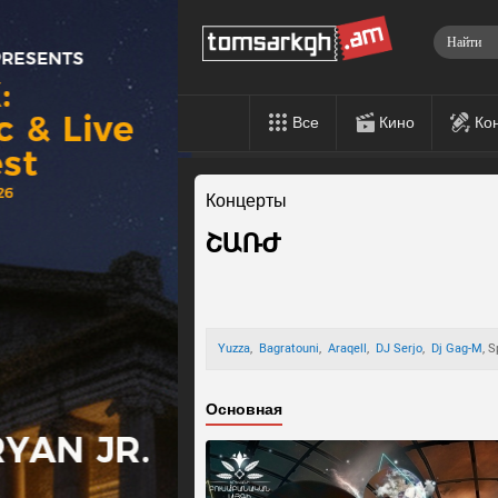
Все
Кино
Ко
Концерты
ՇԱՌԺ
Yuzza
,
Bagratouni
,
Araqell
,
DJ Serjo
,
Dj Gag-M
, 
Основная