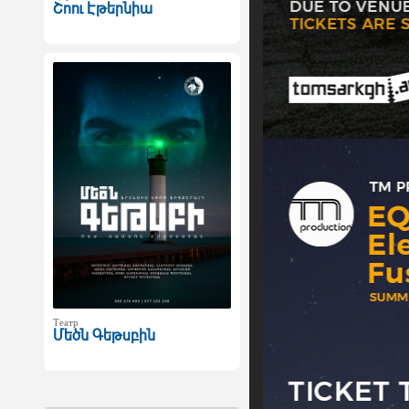
Շոու Էթերնիա
Театр
Մեծն Գեթսբին