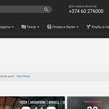
Для заказа билетов
+374 60 276000
нцерты
Театр
Опера и балет
Клубы и п
Spacial guest-
Fake Mood
Прошедшее