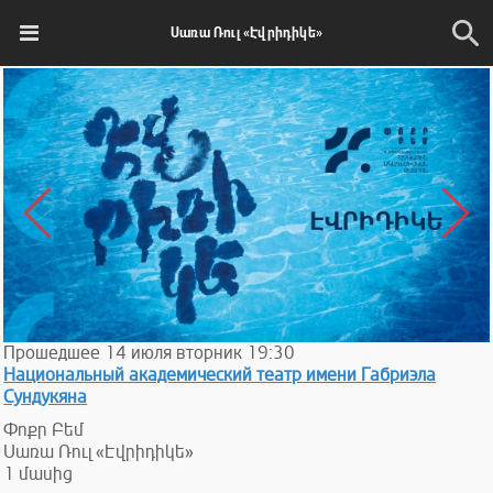
Սառա Ռուլ «Էվրիդիկե»
Прошедшее
14
июля
вторник
19:30
Национальный академический театр имени Габриэла
Сундукяна
Փոքր Բեմ
Սառա Ռուլ «Էվրիդիկե»
1 մասից