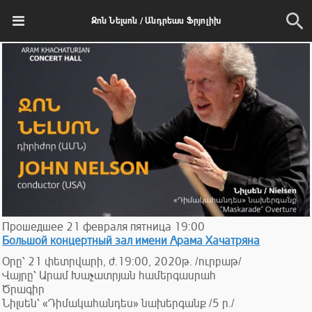
Ջոն Նելսոն / Անդրեաս Ֆրյոլիխ
Прошедшее
21
февраля
пятница
19:00
Большой концертный зал имени Арама Хачатряна
Օրը՝ 21 փետրվարի, ժ.19:00, 2020թ. /ուրբաթ/
Վայրը՝ Արամ Խաչատրյան համերգասրահ
Ծրագիր
Նիլսեն՝ «Դիմակահանդես» նախերգանք /5 ր./