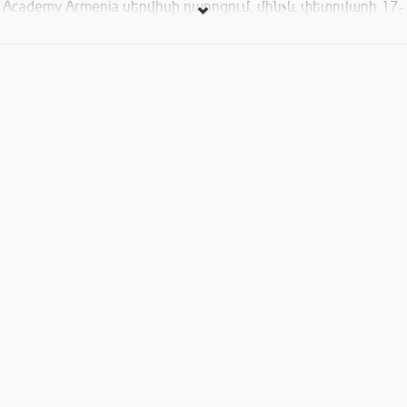
Academy Armenia սերվիսի դպրոցում, մինչև փետրվարի 17-
ը, ժամը 19:00: «Tiki Cocktail Contest»-ի հաղթողը կստանա
ուղեգիր՝ ս.թ. Մոսկվայում կայանալիք Moscow Bar Show,
իսկ «Perfect Serve» մրցույթի հաղթողը՝ բարձր որակի
բարմենական գործիքներ՝ Սալվատորե Կալաբրեզեից:
Կազմակերպիչներն իրենց վրա են վերցնում հյուրանոցի,
Երևան-Մոսկվա-Երևան չվերթի, ինչպես նաև «pocket
money»-ի ծախսերը: