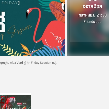
октября
пятница, 21:30
Friends pub
գալիս Alex Verd-ը՝ իր Friday Session-ով,