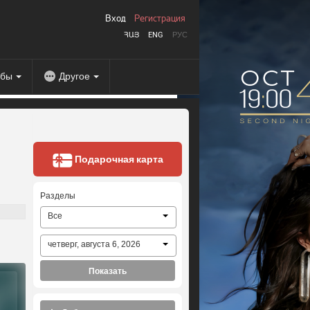
Вход
Регистрация
ՀԱՅ
ENG
РУС
абы
Другое
Подарочная карта
Разделы
Все
четверг, августа 6, 2026
Показать