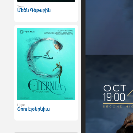
Театр
Մեծն Գեթսբին
Цирк
Շոու Էթերնիա