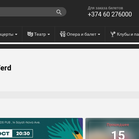
Для заказа билетов
+374 60 276000
нцерты
Театр
Опера и балет
Клубы и п
Verd
Прошедшее
15