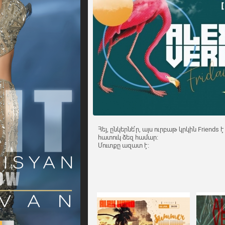
Հեյ, ընկերնե՛ր, այս ուրբաթ կրկին Friends է 
հատուկ ձեզ համար։
Մուտքը ազատ է։