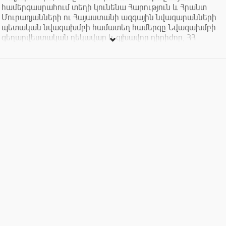
համերգասրահում տեղի կունենա Հարություն և Հրանտ
Մուրադյանների ու Հայաստանի ազգային նվագարանների
պետական նվագախմբի համատեղ համերգը։Նվագախմբի
գեղարվեստական ղեկավար և գլխավոր դիրիժոր, ՀՀ
վաստակավոր արտիստ, պրոֆեսոր Նորայր Դավթյան։
Համերգին ելույթ կունենան նաև՝
Սմբատ Խալաթյանը
Եվա Եգանյանը
Լուսինե Միրզախանյանը
Աննա Սարադյանը
Նարեկ Պողոսյանը
On July 23, at 19:00 Arno Babajanyan Concert Hall will host
the joint concert of Harutyun and Hrant Muradyans as well as
the State Orchestra of National Instruments of Armenia.
Artistic director and principal conductor of the orchestra,
Honored Artist of RA, Professor Norayr Davtyan.
Participants:
Smbat Khalatyan
Eva Yeganyan
Lusine Mirzakhanyan
Anna Saradyan
Narek Poghosyan,