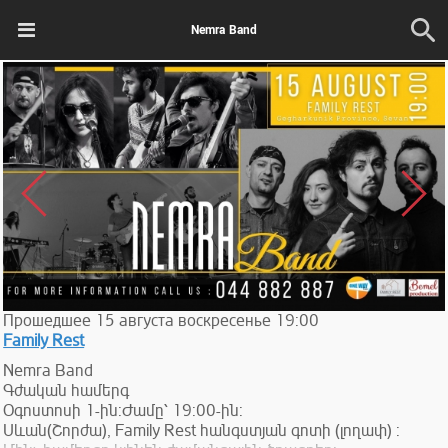
Nemra Band
Прошедшее
15
августа
воскресенье
19:00
Family Rest
Nemra Band
Գժական համերգ
Օգոստոսի 1-ին:Ժամը՝ 19:00-ին:
Սևան(Շորժա), Family Rest հանգստյան գոտի (լողափ) :