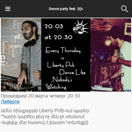
Dance party feat. Dj's
Прошедшее
20
марта
четверг
20:30
Либерти
Ամեն հինգշաբթի Liberty PUB-ում պարեր:
Պարիր կարծես քեզ ոչ մեկ չի տեսնում:
Վայելեք մեր հատուկ Էլեկտրո Կոկտեյլը))