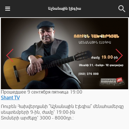
Աշնանային էլեգիա
Прошедшее
9
сентября
пятница
19:00
Shant TV
Ռուբեն Հախվերդյանի ՞Աշնանային Էլեգիա՞ մենահամերգը
սեպտեմբերի 9-ին, ժամը՝ 19:00-ին
Տոմսերի արժեքը՝ 3000 - 8000դր.: