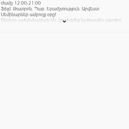
Ժամը 12:00-21:00
Ֆիլմ. Թատրոն. Պար. Երաժշտություն. Արվեստ
Սեմինարներ ամբողջ օրը!
Տեղերը սահմանափակ են, գրանցվեք նախապես այստեղ
https://openartnow.com/masterclass_fest_haeren
Մուտքի տոմսի արժեքը.
Մեկ օրը ՝ 6000 դր.
Երեք օր՝ 15 000 դր.
Կարող եք ամբողջ օրը մասնակցել տարբեր
ուղղություններով մի քանի վարպետության դասերի։
Կլինեն նվերներ, ժպիտներ և գրկախառնություններ:
28, 29, 30 января
С 12:00 до 21:00
Кино. Театр. Танец. Музыка. Искусство
Мастер-классы весь день!
Количество мест ограничено, записывайтесь заранее здесь
http://openartnow.com/masterclass_fest
Стоимость входного билета:
Один день - 6000 драм.
Три дня - 15 000 драм.
Участвовать можно весь день в нескольких мастер-классах