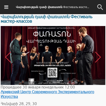
Վարպետության դասի փառատոն Фестиваль мастер-классов
Վարպետության դասի փառատոն Фестиваль
мастер-классов
Прошедшее
30
января
понедельник
12:00
Армянский Центр Современного Экспериментального
Искусства
Հունվարի 28, 29, 30