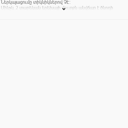
Ներկայացումը տիկնիկներով ՉԷ:
Մինչև 2 տարեկան երեխայի մուտքն անվճար է ծնողի
ուղեկցությամբ:
Տոմսերի արժեքը՝ 1500-3000 դրամ:
Ներկայացումը չի պատկանում Ազգային Տիկնիկային
թատրոնին !
Ներկայացման կազմակերպիչ՝ «Արի՛ գնանք թատրոն»