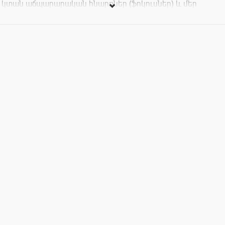
կտան աճպարարական հնարքներ (ֆոկուսներ) և մեր
աճպարարը չի կարողանա նույնը կրկնել, ապա կստանաք
անակնկալ մրցանակ Comedy Pub-ի կողմից:
Տեղերն ամրագրել նախապես