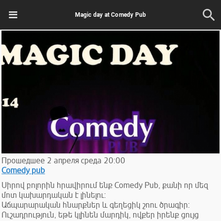
Magic day at Comedy Pub
Прошедшее
2
апреля
среда
20:00
Comedy pub
Սիրով բոլորին հրավիրում ենք Comedy Pub, քանի որ մեզ
մոտ կախարդական է լինելու:
Աճպարարական հնարքներ և գեղեցիկ շոու ծրագիր:
Ուշադրություն, եթե կլինեն մարդիկ, ովքեր իրենք ցույց