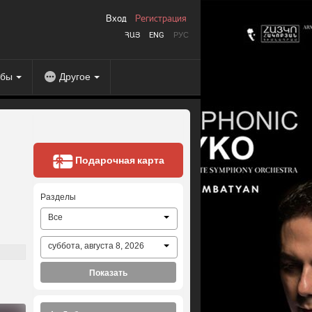
Вход
Регистрация
ՀԱՅ
ENG
РУС
абы
Другое
Подарочная карта
Разделы
Все
суббота, августа 8, 2026
Показать