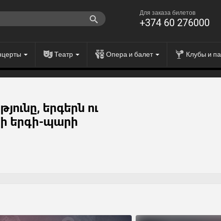
Для заказа билетов
+374 60 276000
нцерты
Театр
Опера и балет
Клубы и п
յունը, երգերն ու
ի երգի-պարի