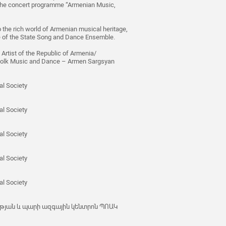
 the concert programme “Armenian Music,
 the rich world of Armenian musical heritage,
re of the State Song and Dance Ensemble.
Artist of the Republic of Armenia/
f Folk Music and Dance – Armen Sargsyan
al Society
al Society
al Society
al Society
al Society
թյան և պարի ազգային կենտրոն ՊՈԱԿ