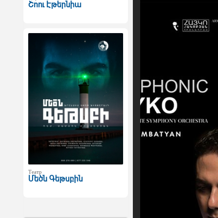
Շոու Էթերնիա
Театр
Մեծն Գեթսբին