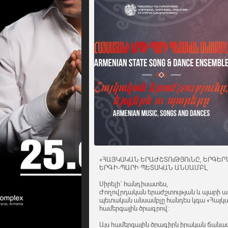
«ՀԱՅԿԱԿԱՆ ԵՐԱԺՇՏՈւԹՅՈւՆԸ, ԵՐԳԵՐՆ
ԵՐԳԻ-ՊԱՐԻ ՊԵՏԱԿԱՆ ԱՆՍԱՄԲԼ
Սիրելի´ հանդիսատես,
Ժողովրդական երաժշտության և պարի ա
պետական անսամբլը հանդես կգա «Հայկակ
համերգային ծրագրով:
Այս համերգային ծրագիրն իրական ճանա