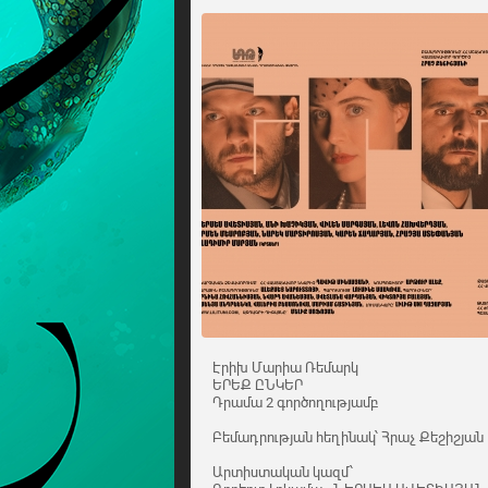
Էրիխ Մարիա Ռեմարկ
ԵՐԵՔ ԸՆԿԵՐ
Դրամա 2 գործողությամբ
Բեմադրության հեղինակ՝ Հրաչ Քեշիշյան
Արտիստական կազմ՝