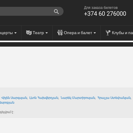
Для заказа билетов
+374 60 276000
нцерты
Театр
Опера и балет
Клубы и п
,
Վիլեն Սարգսյան
,
Լևոն Հախվերդյան
,
Նարեկ Մարտիրոսյան
,
Հրաչյա Ստեփանյան
,
եսրոբյան
լվում է: