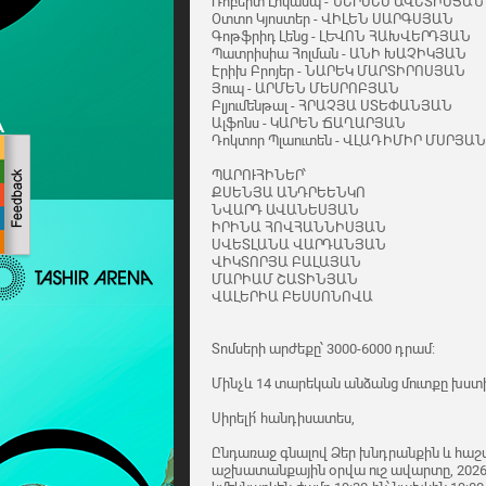
Ռոբերտ Լոկամպ - ՆԵՐՍԵՍ ԱՎԵՏԻՍՅԱՆ
Օտտո Կյոստեր - ՎԻԼԵՆ ՍԱՐԳՍՅԱՆ
Գոթֆրիդ Լենց - ԼԵՎՈՆ ՀԱԽՎԵՐԴՅԱՆ
Պատրիսիա Հոլման - ԱՆԻ ԽԱՉԻԿՅԱՆ
Էրիխ Բրոյեր - ՆԱՐԵԿ ՄԱՐՏԻՐՈՍՅԱՆ
Յուպ - ԱՐՄԵՆ ՄԵՍՐՈԲՅԱՆ
Բլյումենթալ - ՀՐԱՉՅԱ ՍՏԵՓԱՆՅԱՆ
Ալֆոնս - ԿԱՐԵՆ ՃԱՂԱՐՅԱՆ
Դոկտոր Պլաուտեն - ՎԼԱԴԻՄԻՐ ՄՍՐՅԱՆ
ՊԱՐՈՒՀԻՆԵՐ՝
ՔՍԵՆՅԱ ԱՆԴՐԵԵՆԿՈ
ՆՎԱՐԴ ԱՎԱՆԵՍՅԱՆ
ԻՐԻՆԱ ՀՈՎՀԱՆՆԻՍՅԱՆ
ՍՎԵՏԼԱՆԱ ՎԱՐԴԱՆՅԱՆ
ՎԻԿՏՈՐՅԱ ԲԱԼԱՅԱՆ
ՄԱՐԻԱՄ ՇԱՏԻՆՅԱՆ
ՎԱԼԵՐԻԱ ԲԵՍՍՈՆՈՎԱ
Տոմսերի արժեքը՝ 3000-6000 դրամ:
Մինչև 14 տարեկան անձանց մուտքը խստիվ
Սիրելի՛ հանդիսատես,
Ընդառաջ գնալով Ձեր խնդրանքին և հաշվ
աշխատանքային օրվա ուշ ավարտը, 2026 