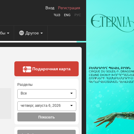
Вход
Регистрация
ՀԱՅ
ENG
РУС
абы
Другое
Подарочная карта
Разделы
Все
четверг, августа 6, 2026
Показать