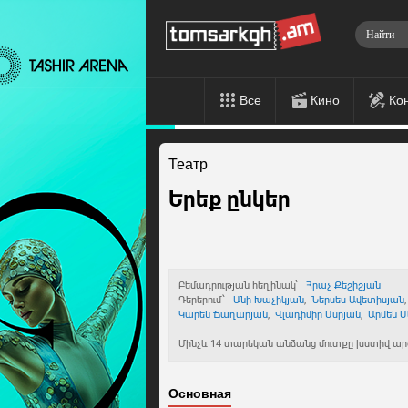
Все
Кино
Ко
Театр
Երեք ընկեր
Բեմադրության հեղինակ՝
Հրաչ Քեշիշյան
Դերերում՝
Անի Խաչիկյան
,
Ներսես Ավետիսյան
Կարեն Ճաղարյան
,
Վլադիմիր Մսրյան
,
Արմեն Մ
Մինչև 14 տարեկան անձանց մուտքը խստիվ արգե
Основная