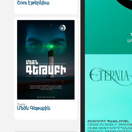
Շոու Էթերնիա
Театр
Մեծն Գեթսբին