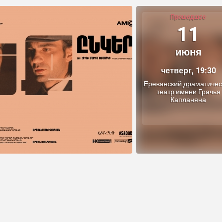
Прошедшее
11
июня
четверг, 19:30
Ереванский драматичес
театр имени Грачья
Капланяна