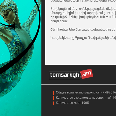
կմեկնարկեն ժամը 19:30-ին՝ նախկին 19:0
Տեղեկացնում ենք, որ ներկայացման մեկնա
մուտքը դահլիճ խստիվ արգելևում է 19:30
եք դահլիճ մտնել միայն ընդմիջման ժամա
րոպե շուտ:
Շնորհակալ ենք ձեր պատասխանատու վերա
Կազմակերպիչ՝ Հրաչյա Ղափլանյանի ա
Общее количество мероприятий 497016
Количество ожидаемых мероприятий 1
Количество мест 1905