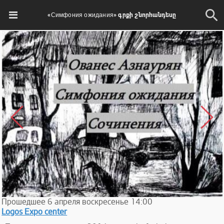
«Симфония ожидания» գրքի շնորհանդեսը
Прошедшее
6
апреля
воскресенье
14:00
Logos Expo center