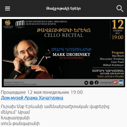
Թավջութակի Երեկո
Прошедшее
12
мая
понедельник
19:00
Дом-музей Арама Хачатуряна
Ուրախ ենք Երևանի ամենաերաժշտական վայրերից
մեկում՝ Արամ
Խաչատրյանի
տուն-թանգարանի