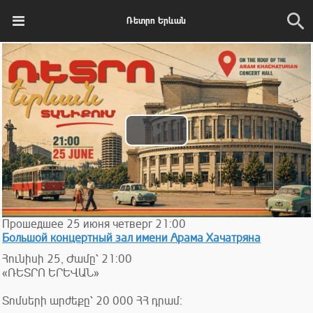
Ռետրո Երևան
Play
Video
Прошедшее
25
июня
четверг
21:00
Большой концертный зал имени Арама Хачатряна
Հունիսի 25, Ժամը՝ 21:00
«ՌԵՏՐՈ ԵՐԵՎԱՆ»
Տոմսերի արժեքը՝ 20 000 ՀՀ դրամ։