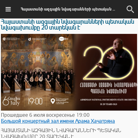
Հայաստանի ազգային նվագարանների պետական նվագախումբը 20 տարեկան է
Հայաստանի ազգային նվագարանների պետական
նվագախումբը 20 տարեկան է
Прошедшее
6
июля
воскресенье
19:00
Большой концертный зал имени Арама Хачатряна
ՀԱՅԱՍՏԱՆԻ ԱԶԳԱՅԻՆ ՆՎԱԳԱՐԱՆՆԵՐԻ ՊԵՏԱԿԱՆ
ՆՎԱԳԱԽՈւՄԲԸ 20 ՏԱՐԵԿԱՆ Է