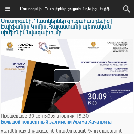
Մուսորգսկի․ Պատկերներ ցուցահանդեսից | Էպիֆանիո Կոմիս, Հայաստանի պետական սիմֆոնիկ նվագախումբ
Մուսորգսկի․ Պատկերներ ցուցահանդեսից |
Էպիֆանիո Կոմիս, Հայաստանի պետական
սիմֆոնիկ նվագախումբ
Play
Video
Прошедшее
30
сентября
вторник
19:30
Большой концертный зал имени Арама Хачатряна
«Արմենիա» միջազգային երաժշտական 9-րդ փառատոն