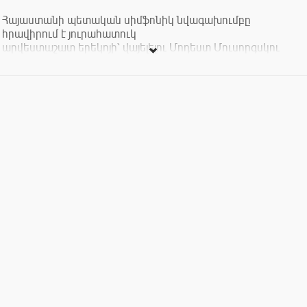
Հայաստանի պետական սիմֆոնիկ նվագախումբը
հրավիրում է յուրահատուկ
արվեստաշատ երեկոյի՝ վայելելու Մոդեստ Մուսորգսկու
«Պատկերներ
ցուցահանդեսից» հայտնի ստեղծագործությունը և Շումանի
Դաշնամուրի
կոնցերտը՝ դաշնակահար և դիրիժոր Էպիֆանիո Կոմիսի
կատարմամբ։
Ծրագրում․
Ալեքսանդր Սպենդիարյան․ Օրորոցային սիմֆոնիկ
նվագախմբի համար
(3ր)
Ռոբերտ Շուման․ Դաշնամուրի կոնցերտ լյա մինոր, երկ 54
(30ր)
Ընդմիջում
Մոդեստ Մուսորգսկի / Մորիս Ռավել․ «Պատկերներ
ցուցահանդեսից»
(35ր)
—————————
Մենակատար և դիրիժոր՝ Էպիֆանիո Կոմիս