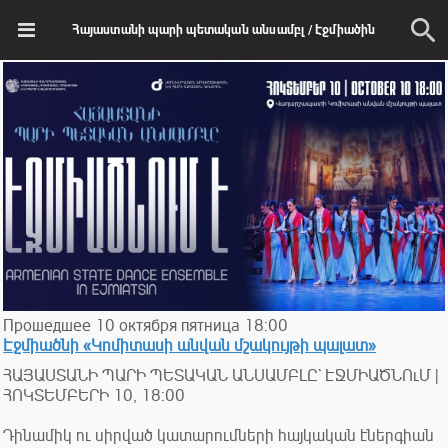
Հայաստանի պարի պետական անսամբլ / Էջմիածին
Прошедшее
10
октября
пятница
18:00
Էջմիածնի «Կոմիտասի անվան մշակույթի պալատ»
ՀԱՅԱՍՏԱՆԻ ՊԱՐԻ ՊԵՏԱԿԱՆ ԱՆՍԱՄԲԼԸ` ԷՋՄԻԱԾՆՈւՄ |
ՀՈԿՏԵՄԲԵՐԻ 10, 18:00
Դինամիկ ու սիրված կատարումների հայկական էներգիան