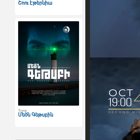
Շոու Էթերնիա
Театр
Մեծն Գեթսբին