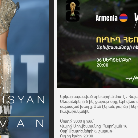
Երկար սպասված օրն արդեն մոտ է․ Հայ
Սեպտեմբերի 6-ին, շաբաթ օրը, Արհվեստա
սպասված խաղը։ Մեծ էկրան, բարձր էներ
հավաքականին։
Մուտք՝ 3000 դրամ
Վայրը՝ Արհվեստանոց, Պարոնյան 16
Օրը՝ Սեպտեմբերի 6, շաբաթ
Ուղիղ եթեր, 20:00