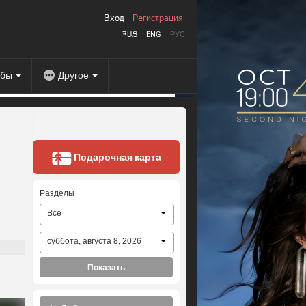
Вход
Регистрация
ՀԱՅ
ENG
РУС
абы
Другое
Подарочная карта
Разделы
Все
суббота, августа 8, 2026
Показать