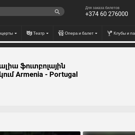
Для заказа билетов
+374 60 276000
нцерты
Театр
Опера и балет
Клубы и п
ալիա ֆուտբոլային
ւմ Armenia - Portugal