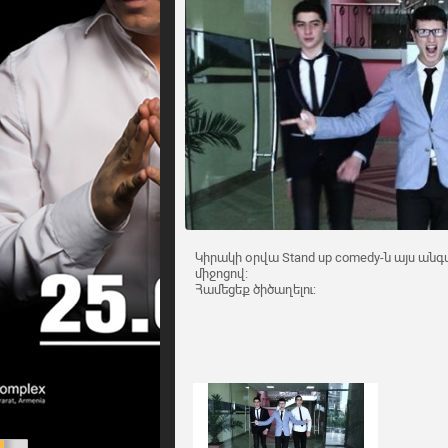
Կիրակի օրվա Stand up comedy-ն այս ա
միջոցով:
Համեցեք ծիծաղելու: