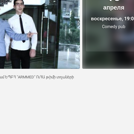
апреля
воскресенье, 19:0
Comedy pub
նգամ ԵՊԲՀ "ARMMED" ՈւՀԱ թիմի տղաների