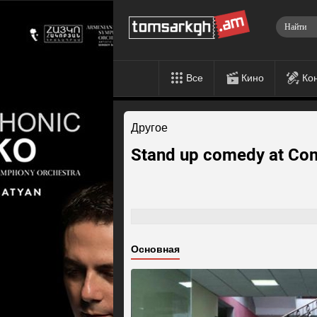
Все
Кино
Ко
Другое
Stand up comedy at Co
Основная