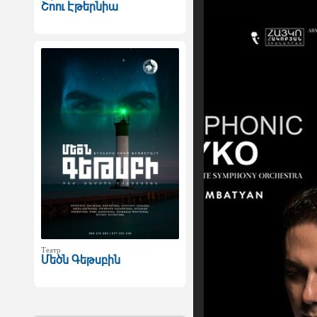
Շոու Էթերնիա
Театр
Մեծն Գեթսբին