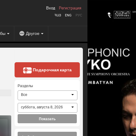
Вход
Регистрация
ՀԱՅ
ENG
РУС
абы
Другое
Подарочная карта
Разделы
Все
суббота, августа 8, 2026
Показать