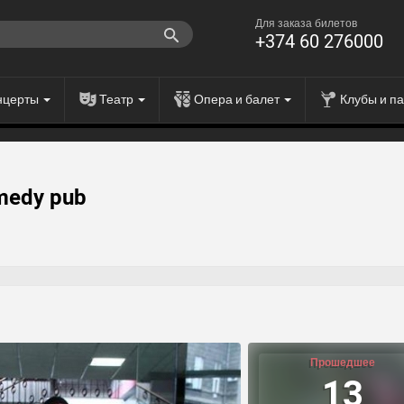
Для заказа билетов
+374 60 276000
нцерты
Театр
Опера и балет
Клубы и п
medy pub
Прошедшее
13