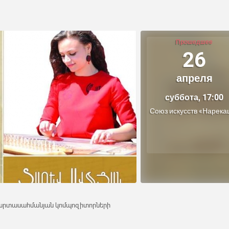
Прошедшее
26
апреля
суббота, 17:00
Союз искусств «Нарека
 և արտասահմանյան կոմպոզիտորների