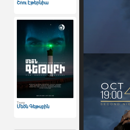
Շոու Էթերնիա
Театр
Մեծն Գեթսբին