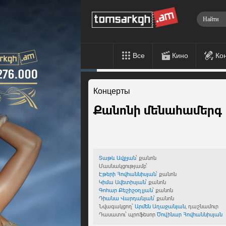
Все
Кино
Ко
Концерты
Քանոնի մենահամերգ 
Տաթև Ավջյան
՝ քանոն
Մասնակցությամբ՝
Էթերի Հովհաննիսյան
՝ քանոն
Կիմա Ավետիսյան
՝ քանոն
Գոհար Քեշիշօղլյան
՝ քանոն
Դիանա Վարդանյան
՝ քանոն
Նվագակցող՝
Արմեն Աղաջանյան
, դաշնամուր
Դասատու՝ պրոֆեսոր
Ծովինար Հովհաննիսյան