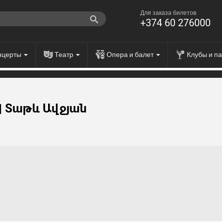
Для заказа билетов
+374 60 276000
нцерты
Театр
Опера и балет
Клубы и п
| Տաթև Ավջյան