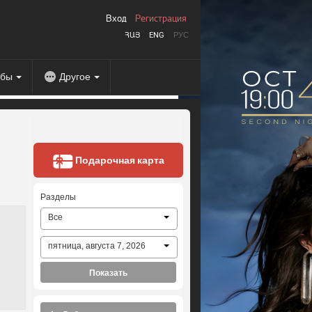
Вход
Регистрация
ՀԱՅ
ENG
РУС
абы
Другое
Подарочная карта
Разделы
Все
пятница, августа 7, 2026
Показать