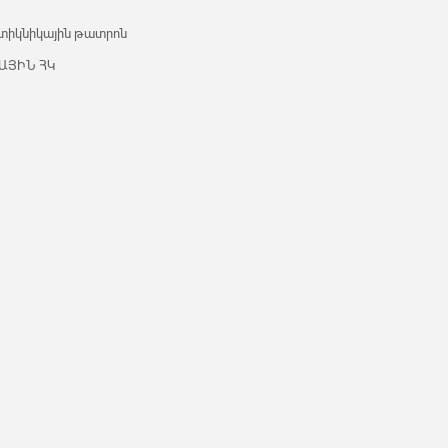
 տիկնիկային թատրոն
ԱՅԻՆ ՀԿ