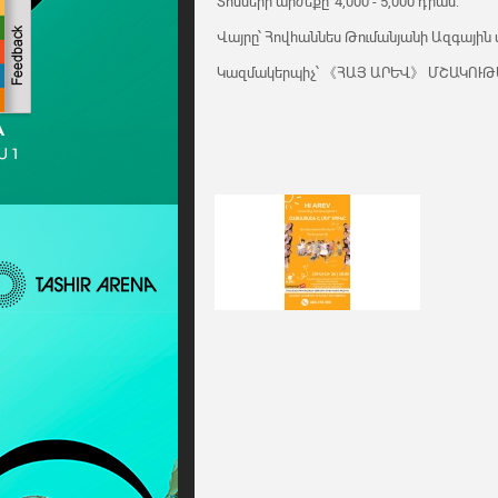
Տոմսերի արժեքը՝ 4,000 - 5,000 դրամ:
Վայրը՝ Հովհաննես Թումանյանի Ազգային
Կազմակերպիչ՝ 《ՀԱՅ ԱՐԵՎ》 ՄՇԱԿՈՒԹ