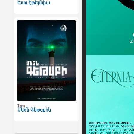
Շոու Էթերնիա
Театр
Մեծն Գեթսբին