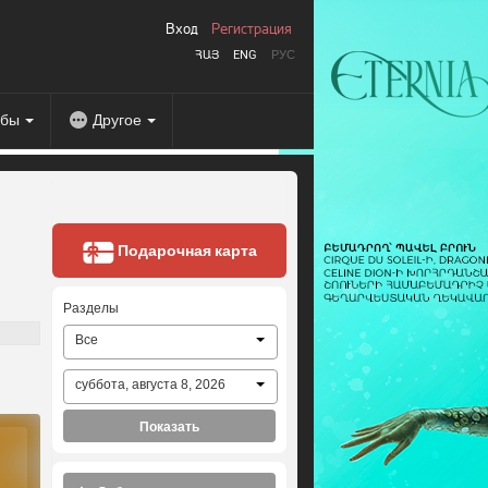
Вход
Регистрация
ՀԱՅ
ENG
РУС
абы
Другое
Подарочная карта
Разделы
Все
суббота, августа 8, 2026
Показать