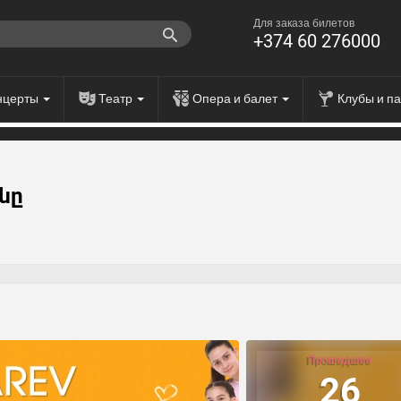
Для заказа билетов
+374 60 276000
нцерты
Театр
Опера и балет
Клубы и п
նը
Прошедшее
26