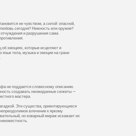
ановится не чувством, а силой: опасной,
 любовь сегодня? Нежность или оружие?
, отчуждения и разрушения сама
противления.
б эмоциях, которые исцеляют и
 язык тела, музыка и эмоции на грани
.
афа не поддается словесному описанию.
бность создавать неожиданные сюжеты —
естного мастера.
агадкой. Эти существа, ориентирующиеся
 непреодолимое влечение к яркому
овательный, но коварный мираж искажает их
 неизвестность.