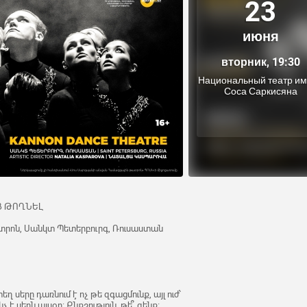
23
июня
вторник, 19:30
Национальный театр и
Соса Саркисяна
ԱՑ ԹՈՂՆԵԼ
րոն, Սանկտ Պետերբուրգ, Ռուսաստան
 սերը դառնում է ոչ թե զգացմունք, այլ ուժ՝
 սերն այսօր։ Քնքշություն, թե՞ զենք։