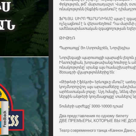
Փրկություն, թե՞ մարտադաշտ։ Վախի, օտ
ունակությունն ինքնին դառնում է դիմադր
ՖՐԵՅԱ։ ՍԻՐՈ ՊԱՐԱԴԻԳՄԸ պար է զգացմուն
ոչնչացնում է և վերստեղծում։ Դա մարմնի լ
ամենաարմատական ​​զգացողության եզեր
ԹԻԹԵՌ
Պարուսույց՝ Յո Ստրոմգրեն, Նորվեգիա
Նորվեգացի պարուսույցի պարային լեզուն
Ինտուիցիան, խորաթափանց հումորը և անս
ունակությունը՝ սրանք այս համաշխարհայ
ձեռագրի վկայություններից են։
«Թիթեռի էֆեկտի» երևույթը մնում է առեղծ
կողմնորոշվող այս արարածները անդիմադր
արհեստական ​​լույսը ։ Այդ հմայիչ, նենգ մ
ներքին անթերի կողմնացույցը՝ տանելով 
Տոմսերի արժեքը՝ 3000-10000 դրամ
Два представления по одному билету
ДВЕ ПРЕМЬЕРЫ, КОТОРЫЕ ВЫ НЕ ДО
Театр современного танца «Каннон Данс»,