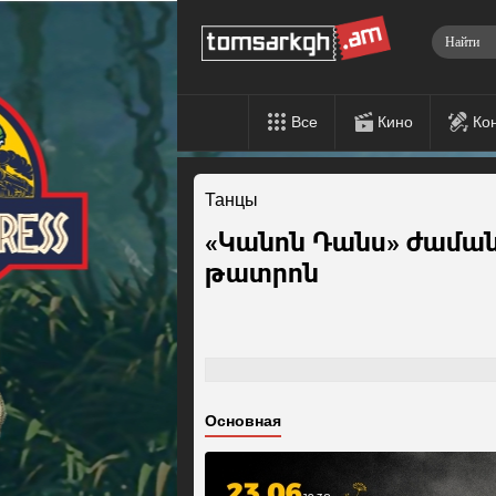
Все
Кино
Ко
Танцы
«Կանոն Դանս» ժամա
թատրոն
Основная