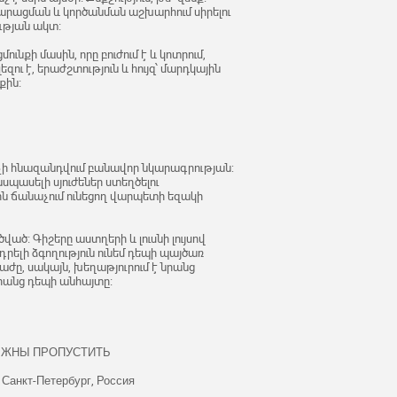
արացման և կործանման աշխարհում սիրելու
ության ակտ։
քի մասին, որը բուժում է և կոտրում,
եզու է, երաժշտություն և հույզ՝ մարդկային
քին։
 չի հնազանդվում բանավոր նկարագրության:
պասելի սյուժեներ ստեղծելու
ին ճանաչում ունեցող վարպետի եզակի
ված։ Գիշերը աստղերի և լուսնի լույսով
ելի ձգողություն ունեմ դեպի պայծառ
իրաժը, սակայն, խեղաթյուրում է նրանց
նրանց դեպի անհայտը։
ЛЖНЫ ПРОПУСТИТЬ
 Санкт-Петербург, Россия