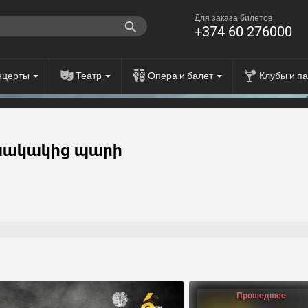
Для заказа билетов
+374 60 276000
нцерты
Театр
Опера и балет
Клубы и п
նակակից պարի
Прошедшее