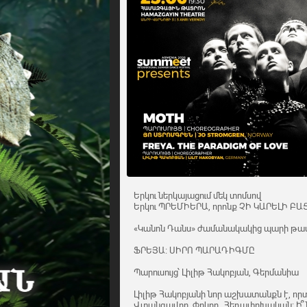
Երկու ներկայացում մեկ տոմսով
Երկու ՊՐԵՄԻԵՐԱ, որոնք ՉԻ ԿԱՐԵԼԻ Բ
«Կանոն Դանս» ժամանակակից պարի թատ
ՖՐԵՅԱ։ ՍԻՐՈ ՊԱՐԱԴԻԳՄԸ
Պարուսույց՝ Լիլիթ Հակոբյան, Գերմանիա
Լիլիթ Հակոբյանի նոր աշխատանքն է, որտեղ
Վտանգավոր, Փրկող, Հեղափոխական։ Ի՞նչ է