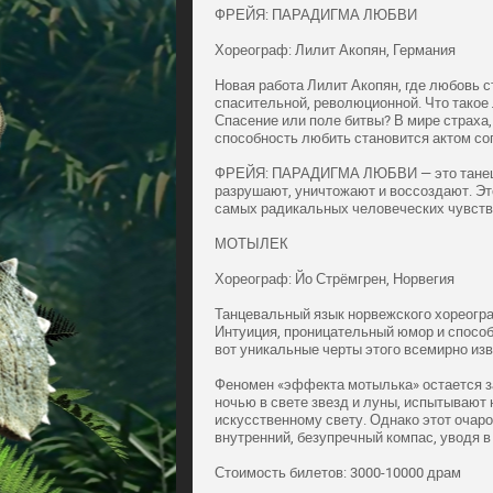
ФРЕЙЯ: ПАРАДИГМА ЛЮБВИ
Хореограф: Лилит Акопян, Германия
Новая работа Лилит Акопян, где любовь ст
спасительной, революционной. Что такое
Спасение или поле битвы? В мире страха
способность любить становится актом со
ФРЕЙЯ: ПАРАДИГМА ЛЮБВИ — это танец о
разрушают, уничтожают и воссоздают. Это
самых радикальных человеческих чувств
МОТЫЛЕК
Хореограф: Йо Стрёмгрен, Норвегия
Танцевальный язык норвежского хореогр
Интуиция, проницательный юмор и спосо
вот уникальные черты этого всемирно изв
Феномен «эффекта мотылька» остается з
ночью в свете звезд и луны, испытывают
искусственному свету. Однако этот очар
внутренний, безупречный компас, уводя в
Стоимость билетов: 3000-10000 драм