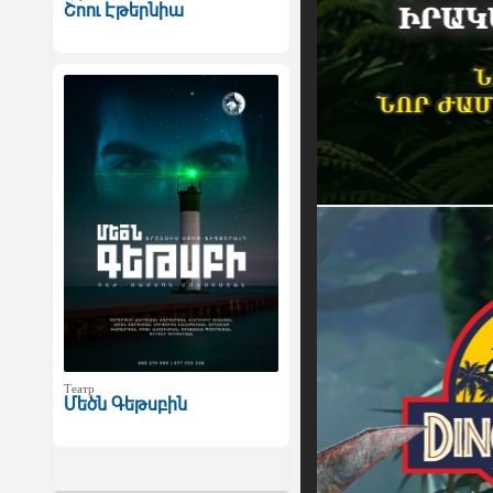
Շոու Էթերնիա
Театр
Մեծն Գեթսբին