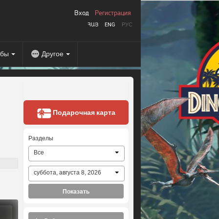
Вход
Регистрация
ՀԱՅ
ENG
РУС
абы
Другое
Подарочная карта
Разделы
Все
суббота, августа 8, 2026
Показать