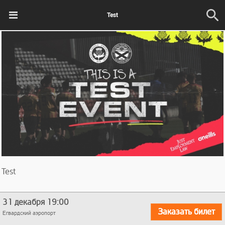
Test
Test
31
декабря
19:00
Заказать билет
Егвардский аэропорт