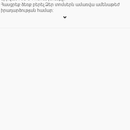
Հասցրեք ձեռք բերել Ձեր տոմսերն ամառվա ամենաթեժ
իրադարձության համար։
English
On June 20 at 7:00 PM, the beloved band Ara & Friends will
perform at Dilichella.
Make sure to secure your place at the most atmospheric event
of this summer.
Русский
20 июня в 19:00 на сцене Dilichella выступит всеми
любимая группа Ara & Friends.
Успейте занять свое место на самом атмосферном событии
этого лета.
Տոմսի արժեքը՝
Մուտքի տոմս՝ 4000 դրամ
Տրանսֆեր Երևան-Դիլիջան-Երևան - 3000 դրամ
Կազմակերպիչ՝ ‹‹Դիլիչելլա›› ՍՊԸ