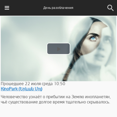
День разоблачения
Play
Video
Прошедшее
22
июля
среда
10:50
KinoPark (Երևան Մոլ)
Человечество узнаёт о прибытии на Землю инопланетян,
чьё существование долгое время тщательно скрывалось.