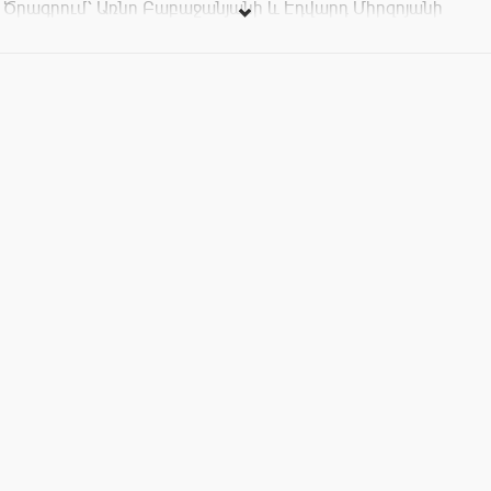
Ծրագրում՝ Առնո Բաբաջանյանի և Էդվարդ Միրզոյանի
հայտնի ստեղծագործություններից
Մենակատարներ՝
Վարդան Բադալյան,Արթուր Աղաջանով, Ռոման Խնկոյան
Տոմսերի արժեքը՝ 1000-3000 ՀՀ դրամ։
----------------------------------
Կազմակերպիչ՝ « Հայաստանի ազգային ֆիլհարմոնիկ
նվագախումբ » ՊՈԱԿ