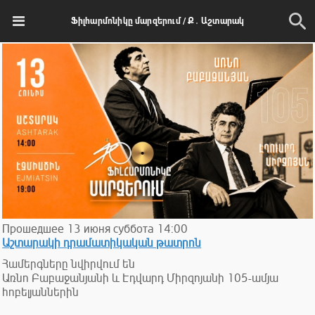
Ֆիլհարմոնիկը մարզերում / Ք․ Աշտարակ
Прошедшее
13
июня
суббота
14:00
Աշտարակի դրամատիկական թատրոն
Համերգները նվիրվում են
Առնո Բաբաջանյանի և Էդվարդ Միրզոյանի 105-ամյա
հոբելյաններին