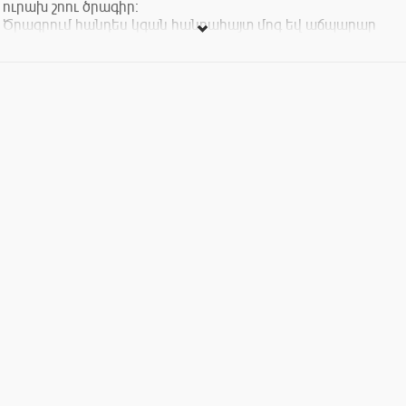
ուրախ շոու ծրագիր։
Ծրագրում հանդես կգան հանրահայտ մոգ եվ աճպարար
Վարդան Ամիրյանը;աճպարարներ Եվան և Արեվիկը։
Ու կրկեսի վարպետ, սիրված ու ճանաչված ծաղրածու
Զոզոն։
Շտապեք ամրագրել տոմսերը, արժեքը 3000-ից 5000֏
Կազմակերպիչ՝ Յուրիկ Ղազարյան ԱՁ