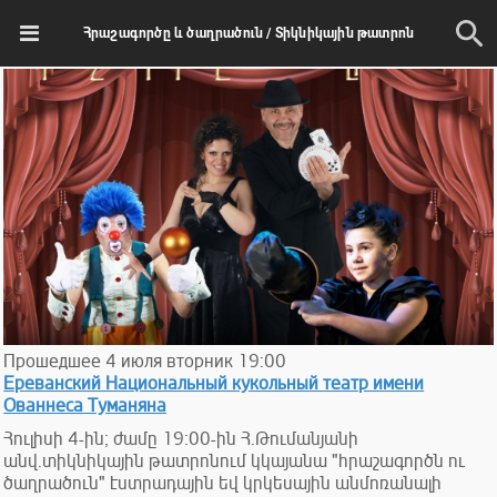
Հրաշագործը և ծաղրածուն / Տիկնիկային թատրոն
Прошедшее
4
июля
вторник
19:00
Ереванский Национальный кукольный театр имени
Ованнеса Туманяна
Հուլիսի 4-ին; ժամը 19:00-ին Հ.Թումանյանի
անվ.տիկնիկային թատրոնում կկայանա "հրաշագործն ու
ծաղրածուն" էստրադային եվ կրկեսային անմոռանալի