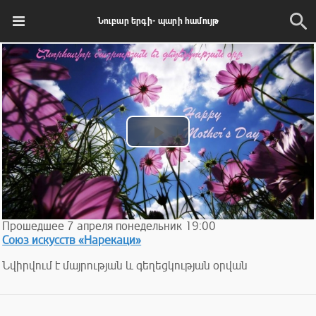
Նուբար երգի- պարի համույթ
Play
Video
Прошедшее
7
апреля
понедельник
19:00
Союз искусств «Нарекаци»
Նվիրվում է մայրության և գեղեցկության օրվան