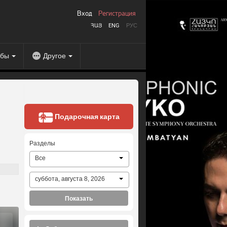
Вход
Регистрация
ՀԱՅ
ENG
РУС
абы
Другое
Подарочная карта
Разделы
Все
суббота, августа 8, 2026
Показать