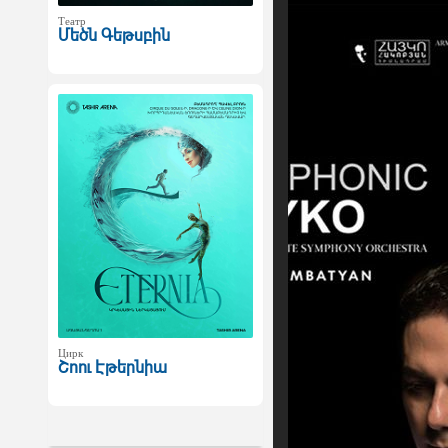
Театр
Մեծն Գեթսբին
Цирк
Շոու Էթերնիա