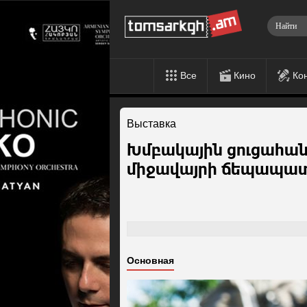
Все
Кино
Ко
Выставка
Խմբակային ցուցահան
միջավայրի ճեպապա
Основная