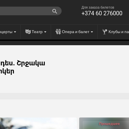
Для заказа билетов
+374 60 276000
нцерты
Театр
Опера и балет
Клубы и п
դես. Շրջակա
տկեր
Прошедшее