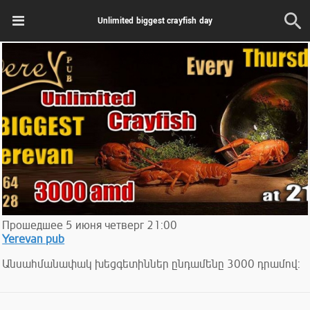
Unlimited biggest crayfish day
Прошедшее
5
июня
четверг
21:00
Yerevan pub
Անսահմանափակ խեցգետիններ ընդամենը 3000 դրամով: