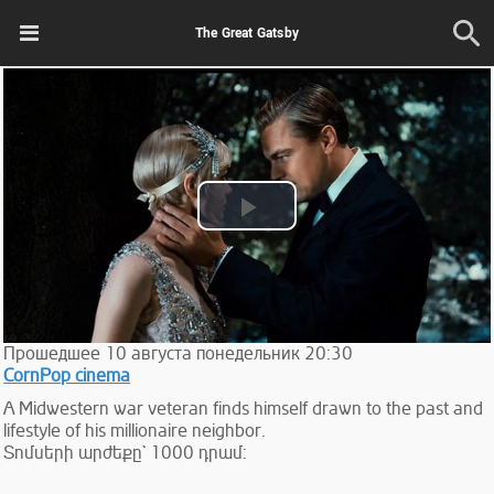
The Great Gatsby
Play
Video
Прошедшее
10
августа
понедельник
20:30
CornPop cinema
A Midwestern war veteran finds himself drawn to the past and
lifestyle of his millionaire neighbor.
Տոմսերի արժեքը` 1000 դրամ: