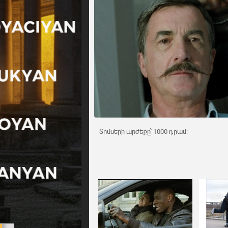
Տոմսերի արժեքը՝ 1000 դրամ: