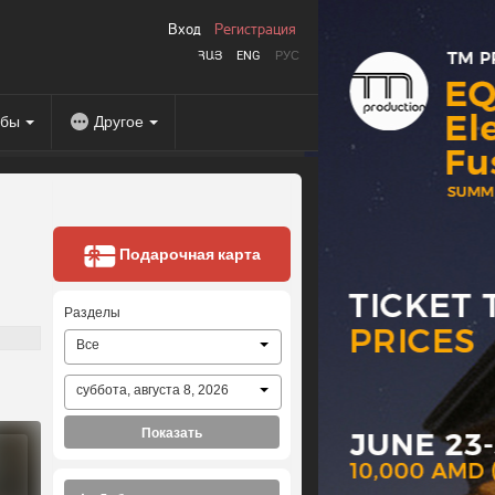
Вход
Регистрация
ՀԱՅ
ENG
РУС
абы
Другое
Подарочная карта
Разделы
Все
суббота, августа 8, 2026
Показать