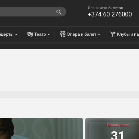
Для заказа билетов
+374 60 276000
нцерты
Театр
Опера и балет
Клубы и п
Прошедшее
31