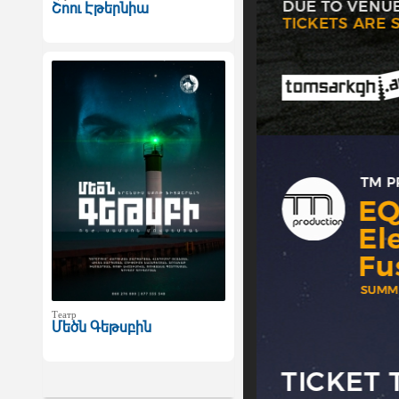
Շոու Էթերնիա
Театр
Մեծն Գեթսբին