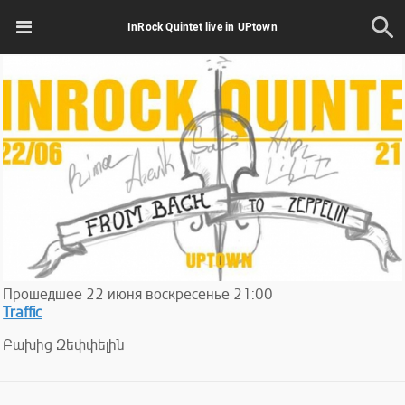
InRock Quintet live in UPtown
Прошедшее
22
июня
воскресенье
21:00
Traffic
Բախից Զեփփելին