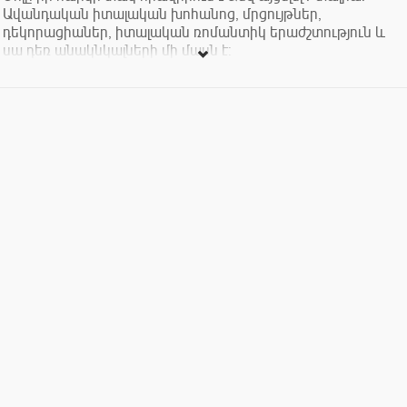
Ավանդական իտալական խոհանոց, մրցույթներ,
դեկորացիաներ, իտալական ռոմանտիկ երաժշտություն և
սա դեռ անակնկալների մի մասն է:
Շտապեք անցկացնել Ձեր կիրակին իտալական ոճով: