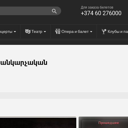
Для заказа билетов
+374 60 276000
нцерты
Театр
Опера и балет
Клубы и п
ւսանկարչական
Прошедшее