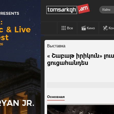
Все
Кино
Ко
Выставка
« Շաբաթ իրիկուն» լո
ցուցահանդես
Основная