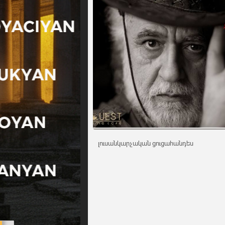
լուսանկարչական ցուցահանդես