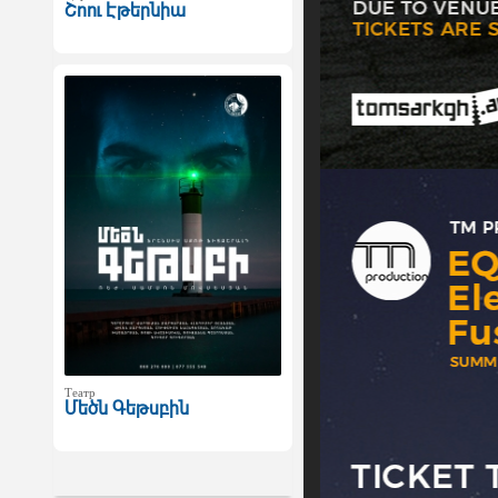
Շոու Էթերնիա
Театр
Մեծն Գեթսբին