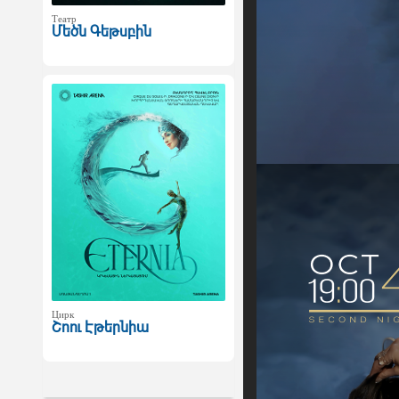
Театр
Մեծն Գեթսբին
Цирк
Շոու Էթերնիա