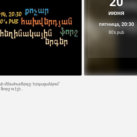
20
июня
пятница, 20:30
80's pub
անի մենահամերգը: Երգացանկում՝
րշ ու էլի...