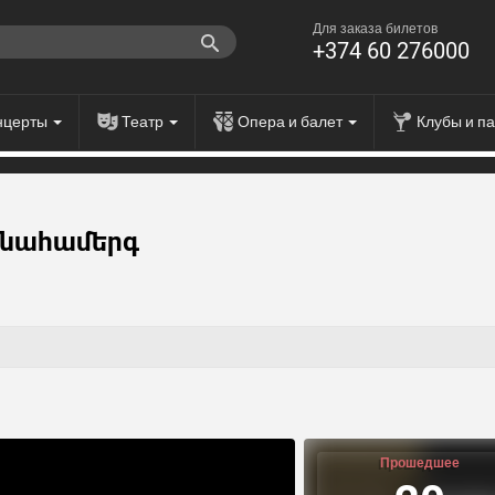
Для заказа билетов
+374 60 276000
нцерты
Театр
Опера и балет
Клубы и п
Մենահամերգ
Прошедшее