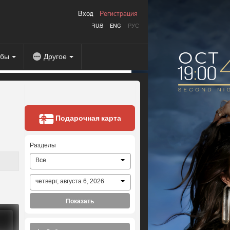
Вход
Регистрация
ՀԱՅ
ENG
РУС
абы
Другое
Подарочная карта
Разделы
Все
четверг, августа 6, 2026
Показать