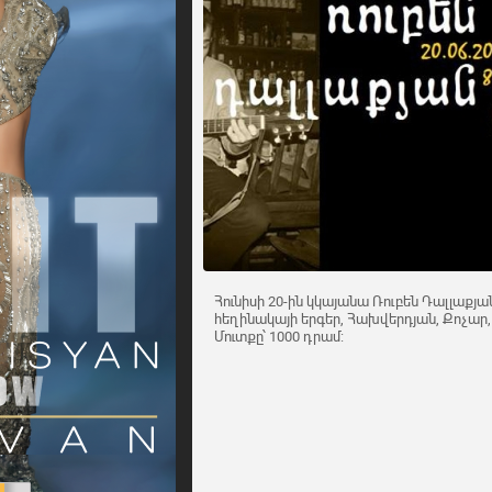
Հունիսի 20-ին կկայանա Ռուբեն Դալլաքյ
հեղինակայի երգեր, Հախվերդյան, Քոչար, Ֆո
Մուտքը՝ 1000 դրամ: