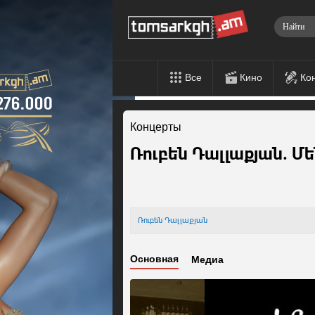
Все
Кино
Ко
Концерты
Ռուբեն Դալլաքյան. 
Ռուբեն Դալլաքյան
Основная
Медиа