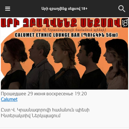
Արի զբաղվենք սեքսով 18+
Прошедшее
29
июня
воскресенье
19:20
Calumet
Ըստ Վ. Կրասնագորովի համանուն պիեսի
Ինտերակտիվ Ներկայացում