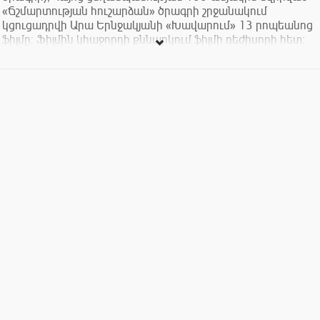
«Ճշմարտության հուշարձան» ծրագրի շրջանակում
կցուցադրվի Արա Երնջակյանի «Խավարում» 13 րոպեանոց
ֆիլմը: Ֆիլմին կհաջորդի քննարկում ֆիլմի ռեժիսորի հետ: