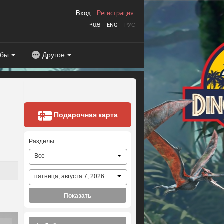
Вход
Регистрация
ՀԱՅ
ENG
РУС
абы
Другое
Подарочная карта
Разделы
Все
пятница, августа 7, 2026
Показать