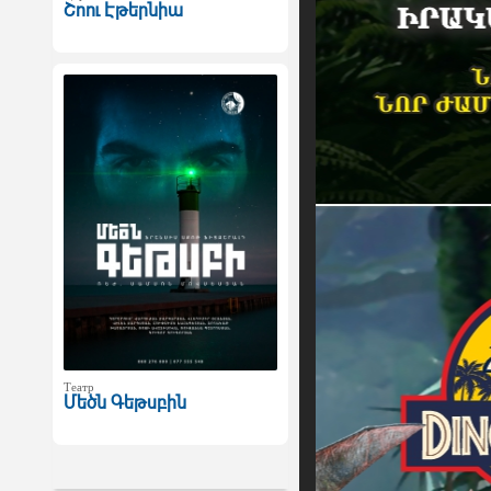
Շոու Էթերնիա
Театр
Մեծն Գեթսբին