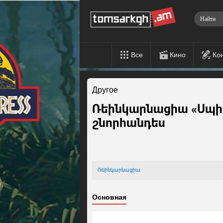
Все
Кино
Ко
Другое
Ռեինկարնացիա «Սպիտ
շնորհանդես
Ռեինկարնացիա
Основная