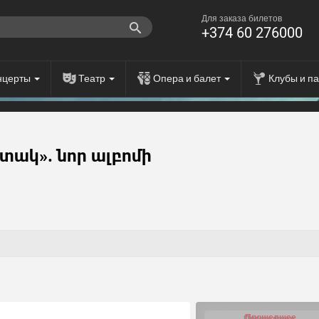
Для заказа билетов
+374 60 276000
нцерты
Театр
Опера и балет
Клубы и п
ակ». նոր ալբոմի
Прошедшее