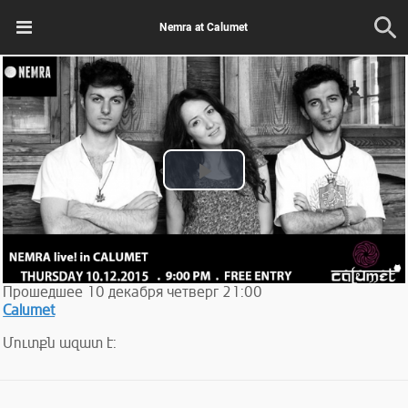
Nemra at Calumet
Play
Video
Прошедшее
10
декабря
четверг
21:00
Calumet
Մուտքն ազատ է: