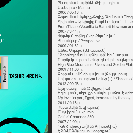
Պաուլինա Սալմինեն (Ֆինլանդիա)
Մանտրա / Mantra
2006 / 05:13 ր.
Գորդանա Անջելիք-Գելիք (Բոսնիա և Հեր
Տիցիանո Վեչելիոյից Բարնետ Նյումեն և ե
From Tiziano Vecellio to Barnett Newman an
2007 / 3:44 ր.
Փիթեր Ուերինգ (Նոր Զելանդիա)
Հեռանկար / Perspective
2006 / 01:32 ր.
Աննա Մոլսկա (Լեհաստան)
“Քորթեզի Ֆոսկալ Գելարի” հիմնադրամ
Բարձր կապույտ լեռներ, գետեր և ոսկեգո
High Blue Mountains, Rivers and Golden Plai
2009 / 11:00 ր.
Բորջանա Վենցիսլավովա (Բուլղարիա)
Մոխրագույնի նրբերանգներ (1) / Shades of
2012 / 00:58 ր.
Ալեքսանդր Հեն (Շվեյցարիա)
Եգիպտո´ս, սերս քո հանդեպ, աճում է օրե
My love for you, Egypt, increases by the day
2011 / 6:18 ր.
Հեբա Ամին (Եգիպտոս)
Ընդմիջում՝ 15 ր. min.
Coir’ a’ Ghrunnda 360
2007 / 2:00 ր.
Դեն Շիփսայդս (Մեծ Բրիտանիա)
ԷՔՈ-ԼՈԳՈ(Փոլար Փրոջեքթս)