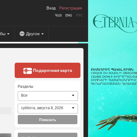
Вход
Регистрация
ՀԱՅ
ENG
РУС
абы
Другое
Подарочная карта
Разделы
Все
суббота, августа 8, 2026
Показать