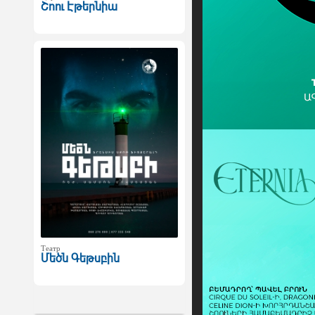
Շոու Էթերնիա
Театр
Մեծն Գեթսբին