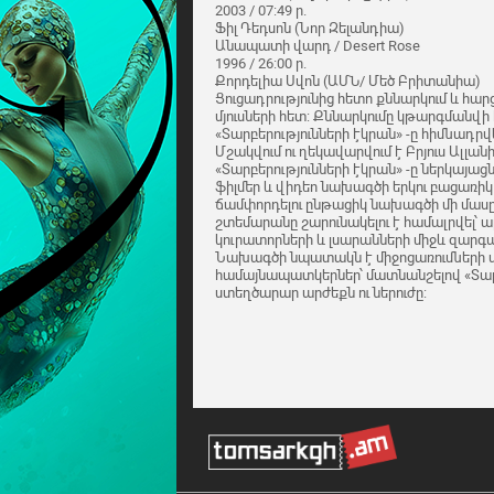
2003 / 07:49 ր.
Ֆիլ Դեդսոն (Նոր Զելանդիա)
Անապատի վարդ / Desert Rose
1996 / 26:00 ր.
Քորդելիա Սվոն (ԱՄՆ/ Մեծ Բրիտանիա)
Ցուցադրությունից հետո քննարկում և հա
մյուսների հետ: Քննարկումը կթարգմանվի 
«Տարբերությունների էկրան» -ը հիմնադրվ
Մշակվում ու ղեկավարվում է Բրյուս Ալլան
«Տարբերությունների էկրան» -ը ներկայա
ֆիլմեր և վիդեո նախագծի երկու բացառիկ 
ճամփորդելու ընթացիկ նախագծի մի մասը
շտեմարանը շարունակելու է համալրվել՝
կուրատորների և լսարանների միջև զարգ
Նախագծի նպատակն է միջոցառումների մ
համայնապատկերներ՝ մատնանշելով «Տարբ
ստեղծարար արժեքն ու ներուժը: