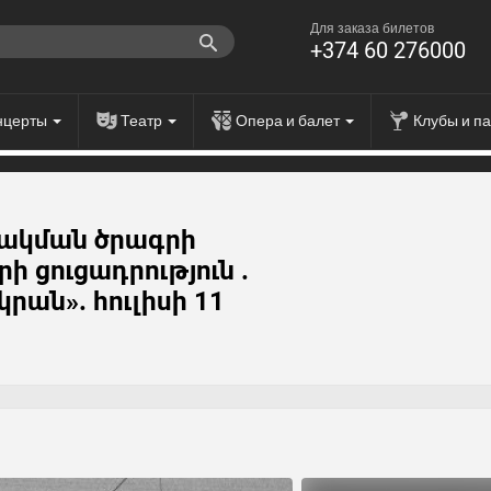
Для заказа билетов
+374 60 276000
нцерты
Театр
Опера и балет
Клубы и п
ակման ծրագրի
ի ցուցադրություն .
կրան». հուլիսի 11