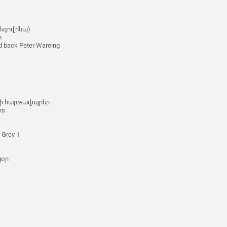
ցեգովինա)
տ
d back Peter Wareing
տի հարթավայրեր
ns
 Grey 1
ցօր